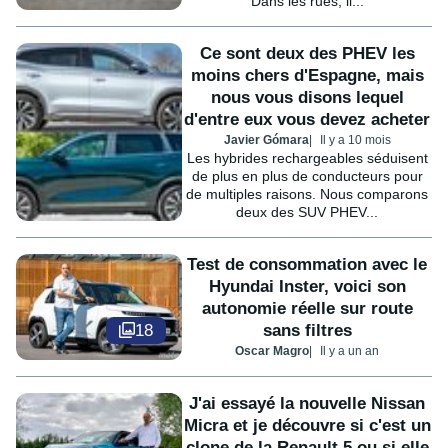
Dans les rues, il...
Ce sont deux des PHEV les
moins chers d'Espagne, mais
nous vous disons lequel
d'entre eux vous devez acheter
Javier Gómara
Il y a 10 mois
Les hybrides rechargeables séduisent
de plus en plus de conducteurs pour
de multiples raisons. Nous comparons
deux des SUV PHEV...
Test de consommation avec le
Hyundai Inster, voici son
autonomie réelle sur route
18
sans filtres
Oscar Magro
Il y a un an
J'ai essayé la nouvelle Nissan
Micra et je découvre si c'est un
clone de la Renault 5 ou si elle