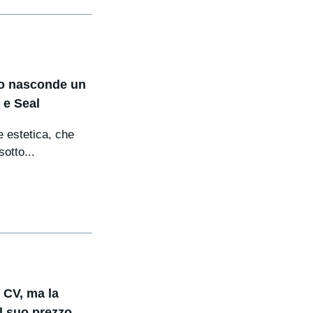
ano nasconde un
 e Seal
e estetica, che
sotto...
 CV, ma la
l suo prezzo