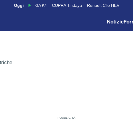
Oggi
KIA K4
CUPRA Tindaya
Renault Clio HEV
Notizie
For
triche