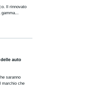
. Il rinnovato
a gamma...
delle auto
 che saranno
Il marchio che