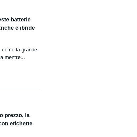
ste batterie
riche e ibride
do come la grande
Ma mentre...
o prezzo, la
con etichette