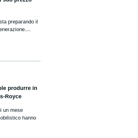
sta preparando il
enerazione....
ole produrre in
ls-Royce
di un mese
obilistico hanno