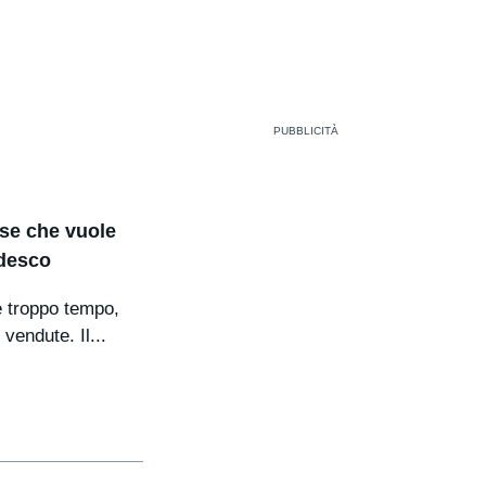
nese che vuole
edesco
e troppo tempo,
vendute. Il...