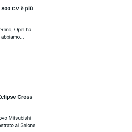
 800 CV è più
rlino, Opel ha
e abbiamo...
 Eclipse Cross
uovo Mitsubishi
strato al Salone