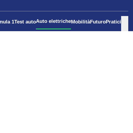
Auto elettriche
mula 1
Test auto
Mobilità
Futuro
Pratici