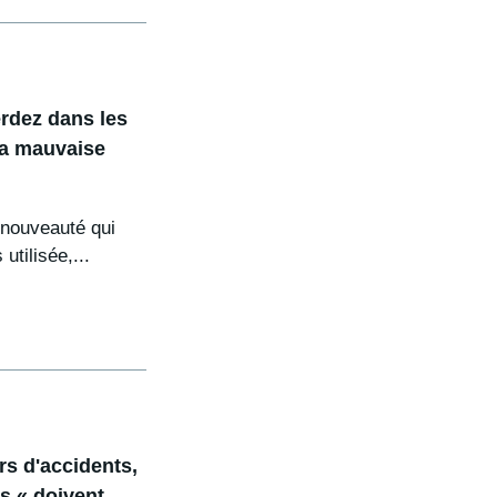
rdez dans les
la mauvaise
 nouveauté qui
utilisée,...
rs d'accidents,
es « doivent