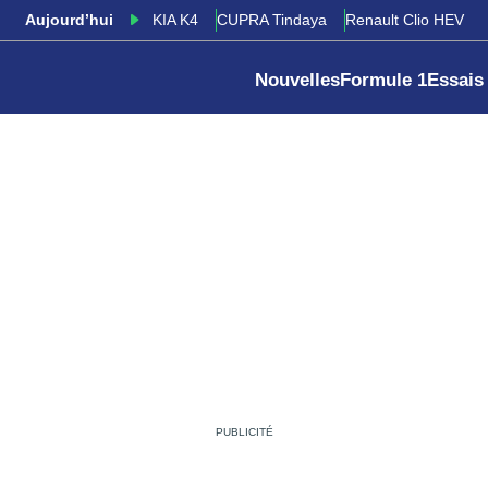
Aujourd’hui
KIA K4
CUPRA Tindaya
Renault Clio HEV
Nouvelles
Formule 1
Essais