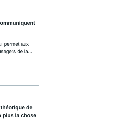
i communiquent
ui permet aux
usagers de la...
 théorique de
 plus la chose