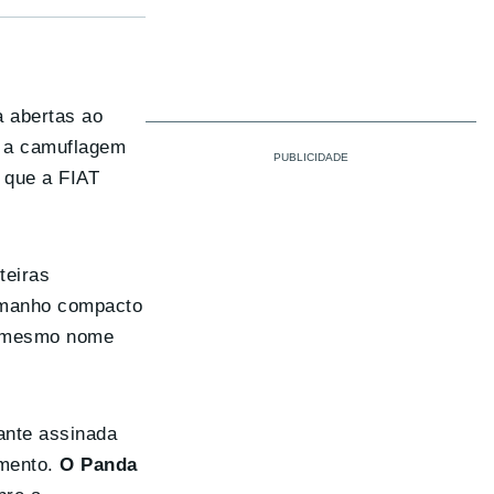
a abertas ao
a a camuflagem
 que a FIAT
teiras
tamanho compacto
de mesmo nome
ante assinada
imento.
O Panda