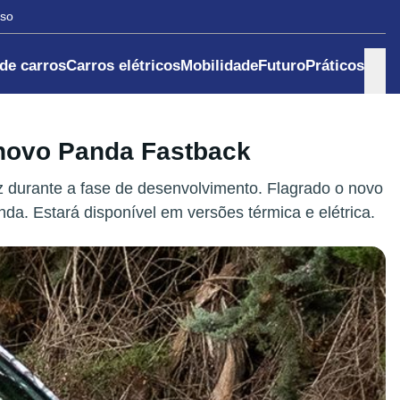
nso
 de carros
Carros elétricos
Mobilidade
Futuro
Práticos
 novo Panda Fastback
z durante a fase de desenvolvimento. Flagrado o novo
a. Estará disponível em versões térmica e elétrica.