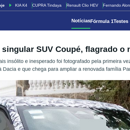
oje
KIA K4
CUPRA Tindaya
Renault Clio HEV
Fernando Alo
Notícias
Fórmula 1
Testes
 singular SUV Coupé, flagrado o
nsólito e inesperado foi fotografado pela primeira ve
Dacia e que chega para ampliar a renovada família Pand