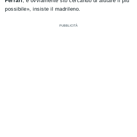
Ferrari
, e ovviamente sto cercando di aiutare il più
possibile», insiste il madrileno.