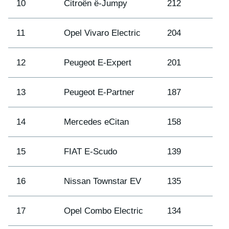
10
Citroën ë-Jumpy
212
11
Opel Vivaro Electric
204
12
Peugeot E-Expert
201
13
Peugeot E-Partner
187
14
Mercedes eCitan
158
15
FIAT E-Scudo
139
16
Nissan Townstar EV
135
17
Opel Combo Electric
134