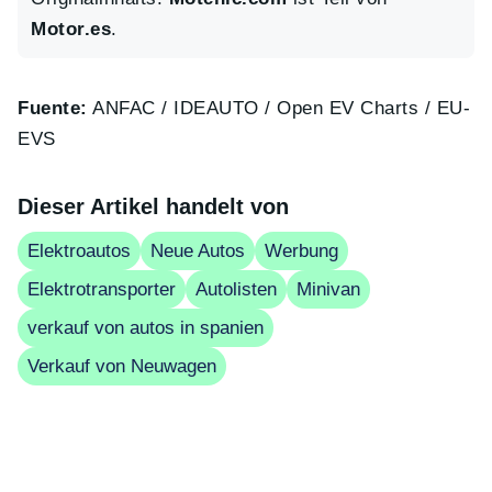
Motor.es
.
Fuente:
ANFAC / IDEAUTO / Open EV Charts / EU-
EVS
Dieser Artikel handelt von
Elektroautos
Neue Autos
Werbung
Elektrotransporter
Autolisten
Minivan
verkauf von autos in spanien
Verkauf von Neuwagen