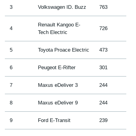
3
Volkswagen ID. Buzz
763
Renault Kangoo E-
4
726
Tech Electric
5
Toyota Proace Electric
473
6
Peugeot E-Rifter
301
7
Maxus eDeliver 3
244
8
Maxus eDeliver 9
244
9
Ford E-Transit
239