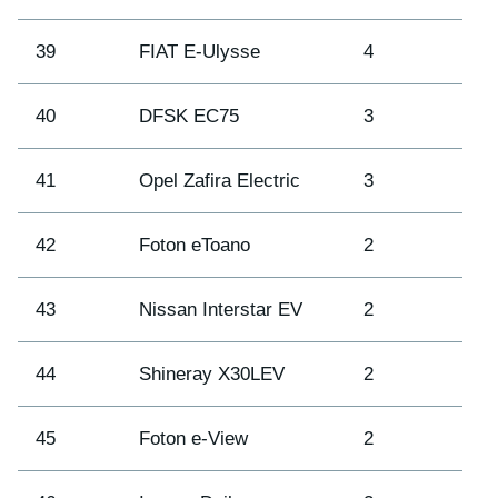
39
FIAT E-Ulysse
4
40
DFSK EC75
3
41
Opel Zafira Electric
3
42
Foton eToano
2
43
Nissan Interstar EV
2
44
Shineray X30LEV
2
45
Foton e-View
2