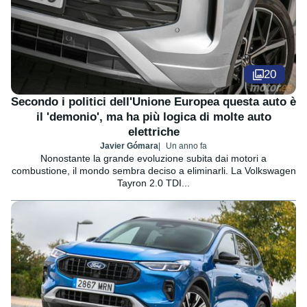
20
Secondo i politici dell'Unione Europea questa auto è
il 'demonio', ma ha più logica di molte auto
elettriche
Javier Gómara
Un anno fa
Nonostante la grande evoluzione subita dai motori a
combustione, il mondo sembra deciso a eliminarli. La Volkswagen
Tayron 2.0 TDI...