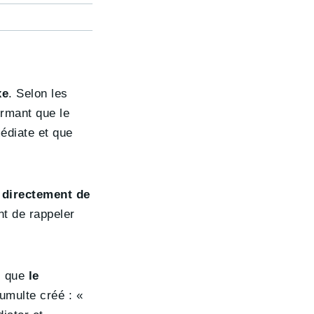
xe
. Selon les
irmant que le
médiate et que
 directement de
ent de rappeler
, que
le
tumulte créé : «