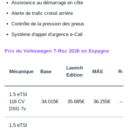
Assistance au démarrage en côte
Alerte de trafic croisé arrière
Contrôle de la pression des pneus
Système d'appel d'urgence e-Call
Prix du Volkswagen T-Roc 2026 en Espagne
Launch
Mécanique
Base
MÁS
R-L
Edition
1.5 eTSI
116 CV
34.015€
35.685€
36.255€
--
DSG 7v
1.5 eTSI