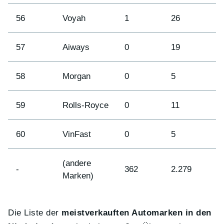
56
Voyah
1
26
5
57
Aiways
0
19
5
58
Morgan
0
5
5
59
Rolls-Royce
0
11
5
60
VinFast
0
5
6
(andere
-
362
2.279
-
Marken)
Die Liste der
meistverkauften Automarken in den