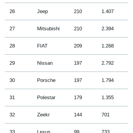
26
Jeep
210
1.407
2
27
Mitsubishi
210
2.394
2
28
FIAT
209
1.268
3
29
Nissan
197
2.792
2
30
Porsche
197
1.794
2
31
Polestar
179
1.355
3
32
Zeekr
144
701
3
33
Lexus
99
733
3