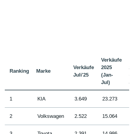
Verkäufe
R
Verkäufe
2025
2
Ranking
Marke
Juli'25
(Jan-
(J
Jul)
Ju
1
KIA
3.649
23.273
1
2
Volkswagen
2.522
15.064
2
3
Toyota
2.391
14.986
3