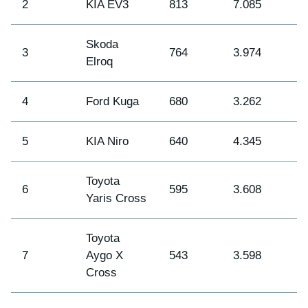
2
KIA EV3
813
7.085
1
Skoda
3
764
3.974
5
Elroq
4
Ford Kuga
680
3.262
8
5
KIA Niro
640
4.345
3
Toyota
6
595
3.608
6
Yaris Cross
Toyota
7
Aygo X
543
3.598
7
Cross