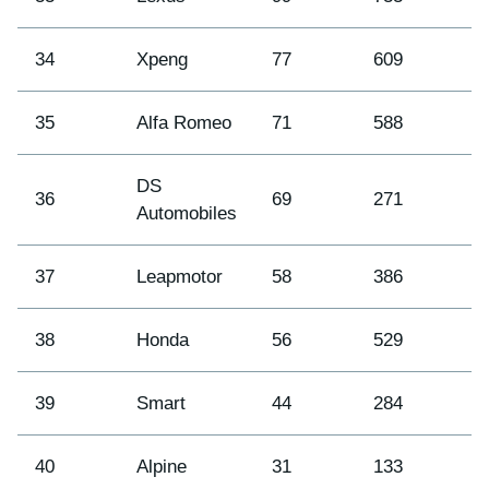
34
Xpeng
77
609
3
35
Alfa Romeo
71
588
3
DS
36
69
271
4
Automobiles
37
Leapmotor
58
386
3
38
Honda
56
529
3
39
Smart
44
284
3
40
Alpine
31
133
4