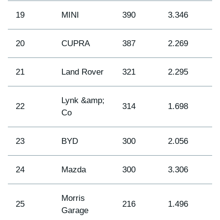
19
MINI
390
3.346
1
20
CUPRA
387
2.269
2
21
Land Rover
321
2.295
2
Lynk &amp;
22
314
1.698
2
Co
23
BYD
300
2.056
2
24
Mazda
300
3.306
1
Morris
25
216
1.496
2
Garage