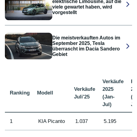
elektrische Limousine, auf die
viele gewartet haben, wird
vorgestellt
Die meistverkauften Autos im
September 2025, Tesla
überrascht im Dacia Sandero
Gebiet
Verkäufe
Ra
Verkäufe
2025
20
Ranking
Modell
Juli'25
(Jan-
(J
Jul)
Ju
1
KIA Picanto
1.037
5.195
2