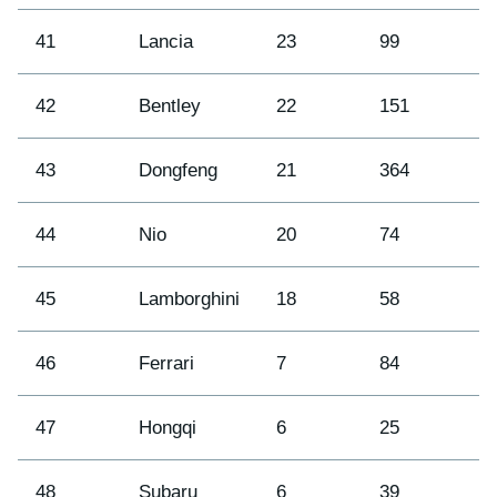
41
Lancia
23
99
4
42
Bentley
22
151
4
43
Dongfeng
21
364
3
44
Nio
20
74
4
45
Lamborghini
18
58
4
46
Ferrari
7
84
4
47
Hongqi
6
25
5
48
Subaru
6
39
4