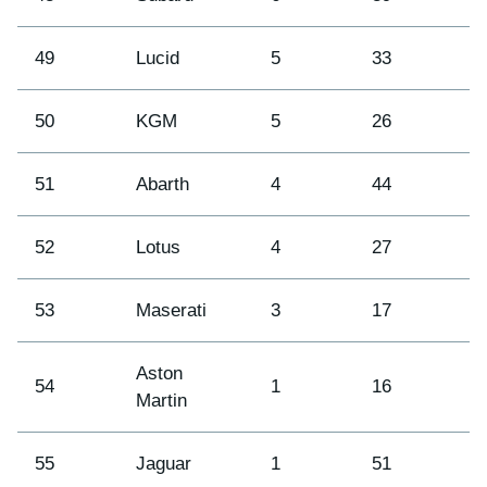
49
Lucid
5
33
5
50
KGM
5
26
5
51
Abarth
4
44
4
52
Lotus
4
27
5
53
Maserati
3
17
5
Aston
54
1
16
5
Martin
55
Jaguar
1
51
4