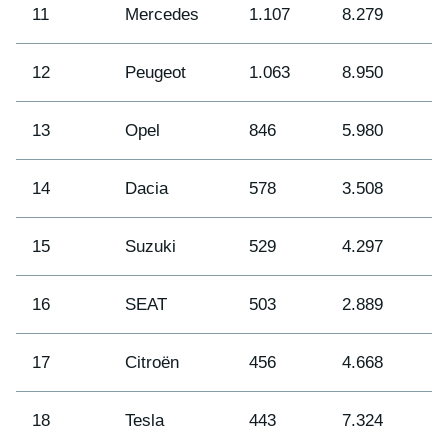
11
Mercedes
1.107
8.279
1
12
Peugeot
1.063
8.950
1
13
Opel
846
5.980
1
14
Dacia
578
3.508
1
15
Suzuki
529
4.297
1
16
SEAT
503
2.889
2
17
Citroën
456
4.668
1
18
Tesla
443
7.324
1