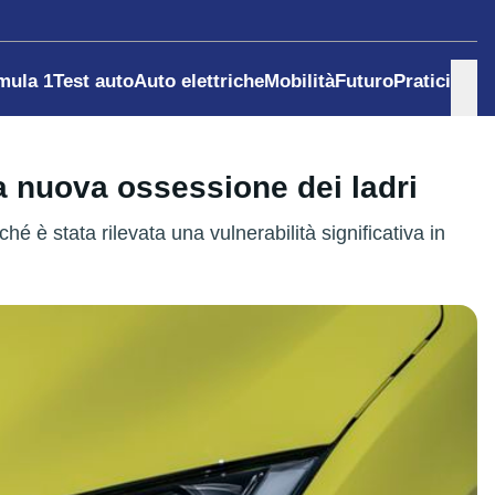
mula 1
Test auto
Auto elettriche
Mobilità
Futuro
Pratici
a nuova ossessione dei ladri
é è stata rilevata una vulnerabilità significativa in