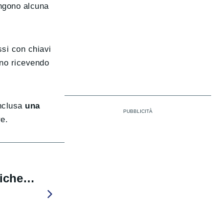
ngono alcuna
si con chiavi
nno ricevendo
inclusa
una
re.
triche…