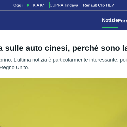
Oggi
KIA K4
CUPRA Tindaya
Renault Clio HEV
Notizie
For
 sulle auto cinesi, perché sono l
no. L'ultima notizia è particolarmente interessante, poich
l Regno Unito.