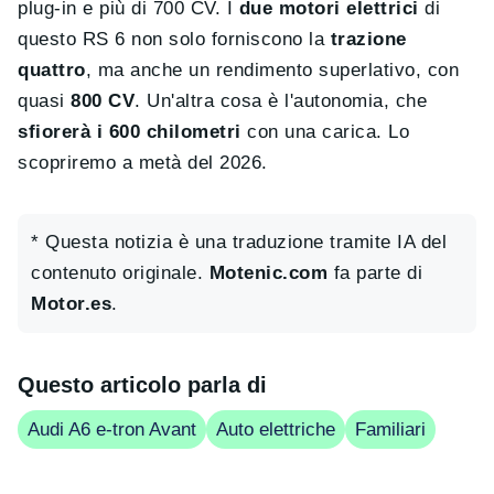
plug-in e più di 700 CV. I
due motori elettrici
di
questo RS 6 non solo forniscono la
trazione
quattro
, ma anche un rendimento superlativo, con
quasi
800 CV
. Un'altra cosa è l'autonomia, che
sfiorerà i 600 chilometri
con una carica. Lo
scopriremo a metà del 2026.
* Questa notizia è una traduzione tramite IA del
contenuto originale.
Motenic.com
fa parte di
Motor.es
.
Questo articolo parla di
Audi A6 e-tron Avant
Auto elettriche
Familiari