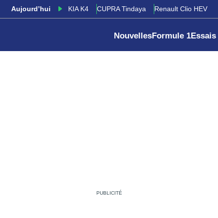
Aujourd’hui
KIA K4
CUPRA Tindaya
Renault Clio HEV
Nouvelles
Formule 1
Essais