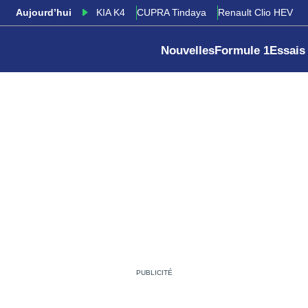
Aujourd’hui
KIA K4
CUPRA Tindaya
Renault Clio HEV
Nouvelles
Formule 1
Essais