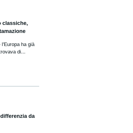
o classiche,
ottamazione
 l'Europa ha già
rovava di...
differenzia da