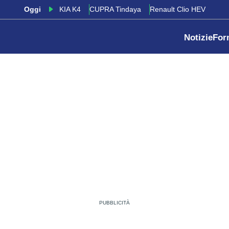
Oggi
KIA K4
CUPRA Tindaya
Renault Clio HEV
Notizie
For