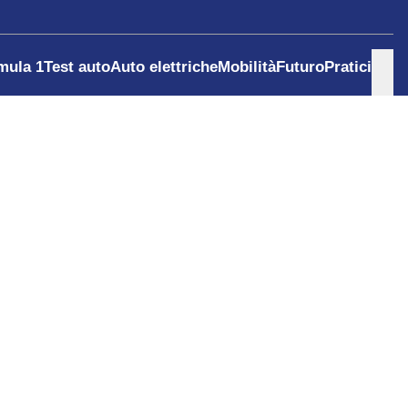
mula 1
Test auto
Auto elettriche
Mobilità
Futuro
Pratici