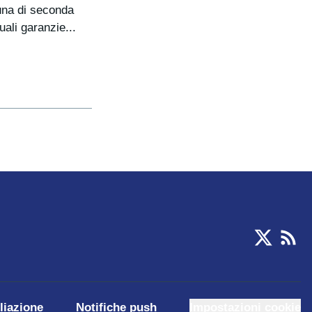
una di seconda
ali garanzie...
iliazione
Notifiche push
Impostazioni cookie