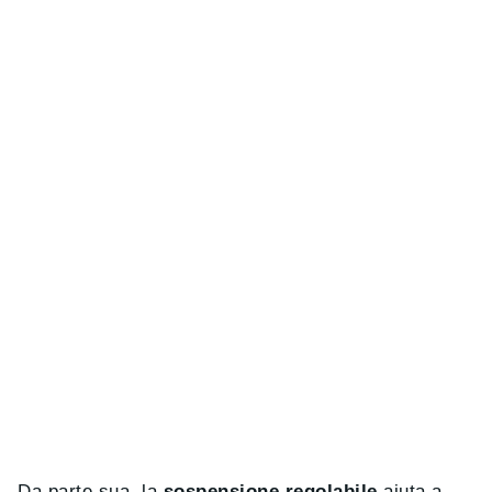
Da parte sua, la
sospensione regolabile
aiuta a