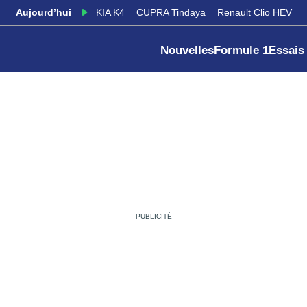
Aujourd’hui
KIA K4
CUPRA Tindaya
Renault Clio HEV
Nouvelles
Formule 1
Essais