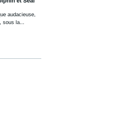
lphin et Seal
que audacieuse,
 sous la...