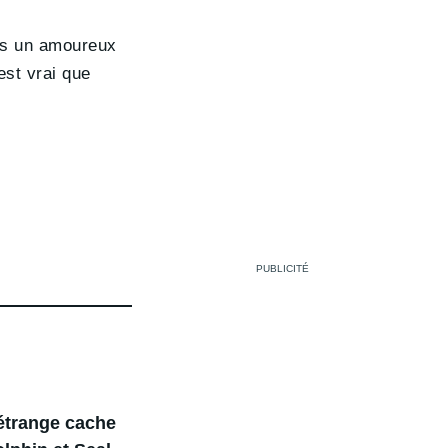
uis un amoureux
est vrai que
 étrange cache