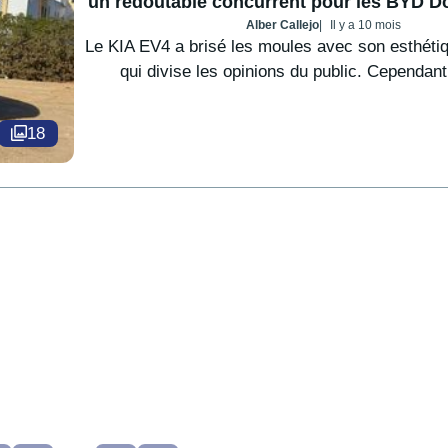
un redoutable concurrent pour les BYD Do
Alber Callejo
Il y a 10 mois
Le KIA EV4 a brisé les moules avec son esthéti
qui divise les opinions du public. Cependant,
18